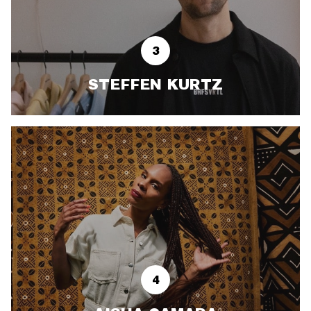
3
STEFFEN KURTZ
4