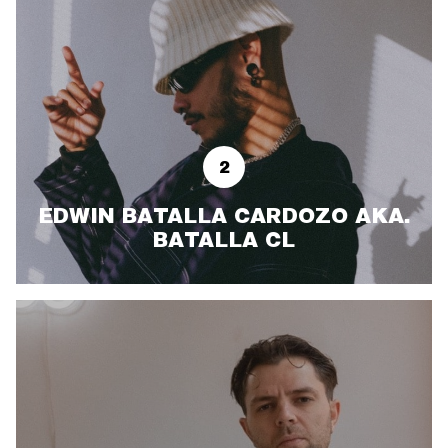
2
EDWIN BATALLA CARDOZO AKA.
BATALLA CL